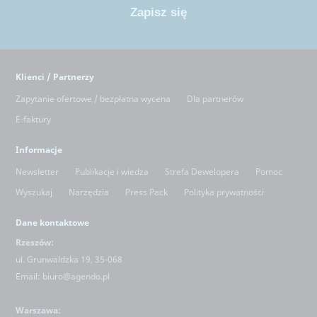
Klienci / Partnerzy
Zapytanie ofertowe / bezpłatna wycena
Dla partnerów
E-faktury
Informacje
Newsletter
Publikacje i wiedza
Strefa Dewelopera
Pomoc
Wyszukaj
Narzędzia
Press Pack
Polityka prywatności
Dane kontaktowe
Rzeszów:
ul. Grunwaldzka 19, 35-068
Email:
biuro@agendo.pl
Warszawa: