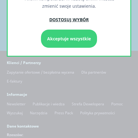
zmienić swoje ustawienia.
DOSTOSUJ WYBÓR
Akceptuje wszystkie
Klienci / Partnerzy
Zapytanie ofertowe / bezpłatna wycena
Dla partnerów
E-faktury
Informacje
Newsletter
Publikacje i wiedza
Strefa Dewelopera
Pomoc
Wyszukaj
Narzędzia
Press Pack
Polityka prywatności
Dane kontaktowe
Rzeszów: