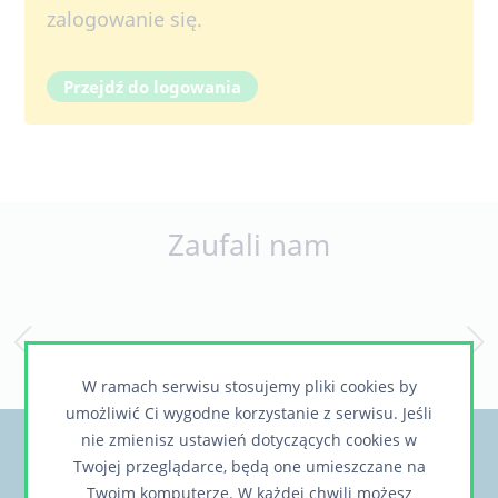
zalogowanie się.
Przejdź do logowania
Zaufali nam
W ramach serwisu stosujemy pliki cookies by
umożliwić Ci wygodne korzystanie z serwisu. Jeśli
nie zmienisz ustawień dotyczących cookies w
Chcesz otrzymywać informacje o nowych,
Twojej przeglądarce, będą one umieszczane na
ciekawych rozwiązaniach lub realizacjach?
Twoim komputerze. W każdej chwili możesz