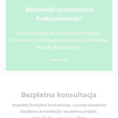
Możliwość rozszerzenia
funkcjonalności
Nasze systemy są elastyczne i w każdym
momencie możemy je rozszerzać o dodatkowe
moduły i komponenty.
Bezpłatna konsultacja
Wypełnij formularz kontaktowy, a przeprowadzimy
bezpłatną konsultację i wycenimy projekt.
Kontakt: tel.
669514784
, adres