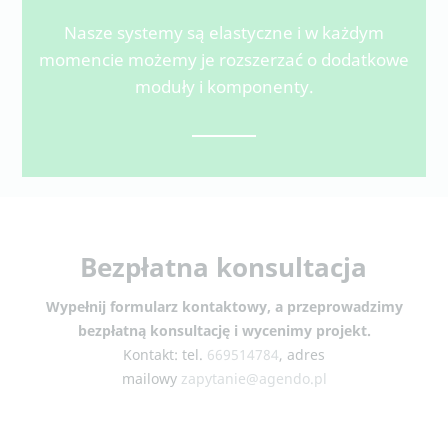
Nasze systemy są elastyczne i w każdym
momencie możemy je rozszerzać o dodatkowe
moduły i komponenty.
Bezpłatna konsultacja
Wypełnij formularz kontaktowy, a przeprowadzimy
bezpłatną konsultację i wycenimy projekt.
Kontakt: tel.
669514784
, adres
mailowy
zapytanie@agendo.pl