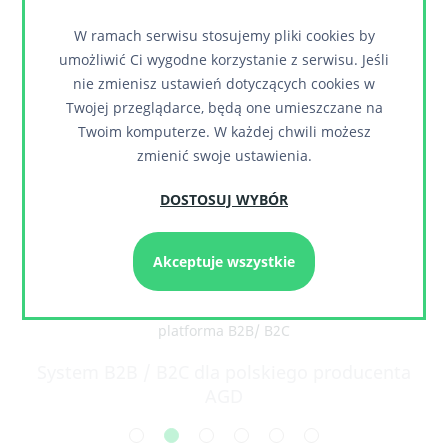
W ramach serwisu stosujemy pliki cookies by
umożliwić Ci wygodne korzystanie z serwisu. Jeśli
nie zmienisz ustawień dotyczących cookies w
Twojej przeglądarce, będą one umieszczane na
Twoim komputerze. W każdej chwili możesz
zmienić swoje ustawienia.
DOSTOSUJ WYBÓR
eCommerce dla Sanel – producent i
Akceptuje wszystkie
dystrybutor AGD
System sprzedażowy dla producenta AGD i dedykowana
platforma B2B/ B2C
Dedykowane funkcje tworzenia promocji