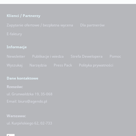
Klienci / Partnerzy
Zapytanie ofertowe / bezpłatna wycena
Dla partnerów
E-faktury
Informacje
Newsletter
Publikacje i wiedza
Strefa Dewelopera
Pomoc
Wyszukaj
Narzędzia
Press Pack
Polityka prywatności
Dane kontaktowe
Rzeszów:
ul. Grunwaldzka 19, 35-068
Email:
biuro@agendo.pl
Warszawa:
ul.
Kurpińskiego 62, 02-733