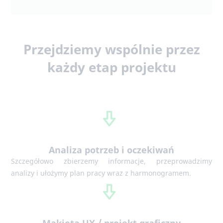
Przejdziemy wspólnie przez
każdy etap projektu
Analiza potrzeb i oczekiwań
Szczegółowo zbierzemy informacje, przeprowadzimy
analizy i ułożymy plan pracy wraz z harmonogramem.
Makieta UX / projekt graficzny
Przygotujemy klikalną makietę (z detalami), aby