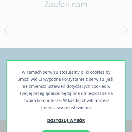
Zaufali nam
Chcesz otrzymywać informacje o nowych,
ciekawych rozwiązaniach lub realizacjach?
W ramach serwisu stosujemy pliki cookies by
umożliwić Ci wygodne korzystanie z serwisu. Jeśli
nie zmienisz ustawień dotyczących cookies w
Twojej przeglądarce, będą one umieszczane na
Twoim komputerze. W każdej chwili możesz
zmienić swoje ustawienia.
DOSTOSUJ WYBÓR
Klienci / Partnerzy