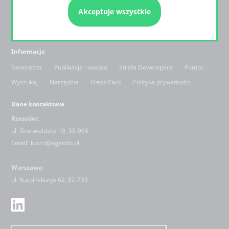
Akceptuje wszystkie
Zapytanie ofertowe / bezpłatna wycena
Dla partnerów
E-faktury
Informacje
Newsletter
Publikacje i wiedza
Strefa Dewelopera
Pomoc
Wyszukaj
Narzędzia
Press Pack
Polityka prywatności
Dane kontaktowe
Rzeszów:
ul. Grunwaldzka 19, 35-068
Email:
biuro@agendo.pl
Warszawa:
ul.
Kurpińskiego 62, 02-733