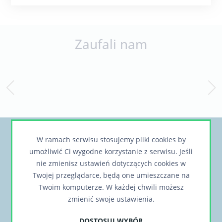
Zaufali nam
Chcesz otrzymywać informacje o nowych,
W ramach serwisu stosujemy pliki cookies by
umożliwić Ci wygodne korzystanie z serwisu. Jeśli
ciekawych rozwiązaniach lub realizacjach?
nie zmienisz ustawień dotyczących cookies w
Twojej przeglądarce, będą one umieszczane na
Twoim komputerze. W każdej chwili możesz
zmienić swoje ustawienia.
DOSTOSUJ WYBÓR