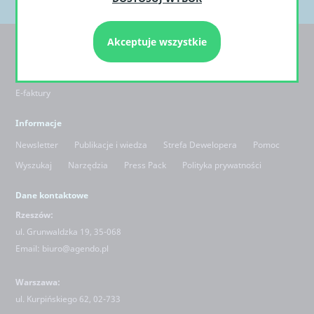
Akceptuje wszystkie
Klienci / Partnerzy
Zapytanie ofertowe / bezpłatna wycena
Dla partnerów
E-faktury
Informacje
Newsletter
Publikacje i wiedza
Strefa Dewelopera
Pomoc
Wyszukaj
Narzędzia
Press Pack
Polityka prywatności
Dane kontaktowe
Rzeszów:
ul. Grunwaldzka 19, 35-068
Email:
biuro@agendo.pl
Warszawa:
ul.
Kurpińskiego 62, 02-733