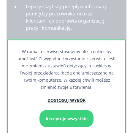
Lepszy i szybszy przepływ informacji
pomiędzy pracownikami oraz
klientami, co poprawia organizację
pracy i komunikację.
System działający modułowo, który
nadal można rozwijać.
W ramach serwisu stosujemy pliki cookies by
umożliwić Ci wygodne korzystanie z serwisu. Jeśli
nie zmienisz ustawień dotyczących cookies w
Pełna integracja systemami
Twojej przeglądarce, będą one umieszczane na
zewnętrznymi, takimi jak BaseLinker,
Twoim komputerze. W każdej chwili możesz
EPP, JPG, VIES i GUS.
zmienić swoje ustawienia.
DOSTOSUJ WYBÓR
Akceptuje wszystkie