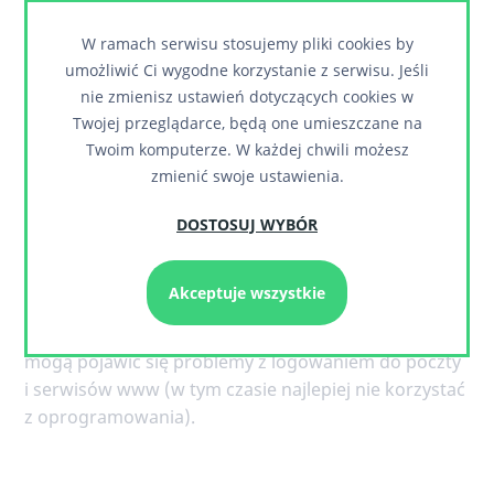
24h (zazwyczaj trwa to kilka godzin).
W ramach serwisu stosujemy pliki cookies by
umożliwić Ci wygodne korzystanie z serwisu. Jeśli
Po zmianie serwera nastepuje ponowna
nie zmienisz ustawień dotyczących cookies w
synchronizacja poczty.
Twojej przeglądarce, będą one umieszczane na
Twoim komputerze. W każdej chwili możesz
Klient otrzymuje od Nas nowe dane do połączenia z
zmienić swoje ustawienia.
serwerem. Konieczna będzie ponowna konfiguracja
skrzynek na urządzeniach mobilnych i stacjonarnych.
DOSTOSUJ WYBÓR
Akceptuje wszystkie
Uwaga:
Proces zmiany DNS zaleca się wykonywać w
godzinach wieczornych. Podczas przepiniania DNS
mogą pojawić się problemy z logowaniem do poczty
i serwisów www (w tym czasie najlepiej nie korzystać
z oprogramowania).