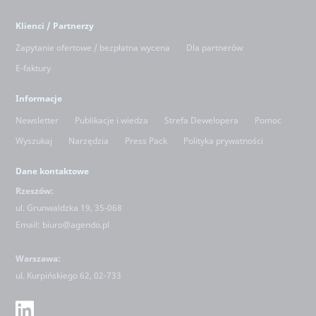
Klienci / Partnerzy
Zapytanie ofertowe / bezpłatna wycena
Dla partnerów
E-faktury
Informacje
Newsletter
Publikacje i wiedza
Strefa Dewelopera
Pomoc
Wyszukaj
Narzędzia
Press Pack
Polityka prywatności
Dane kontaktowe
Rzeszów:
ul. Grunwaldzka 19, 35-068
Email:
biuro@agendo.pl
Warszawa:
ul.
Kurpińskiego 62, 02-733