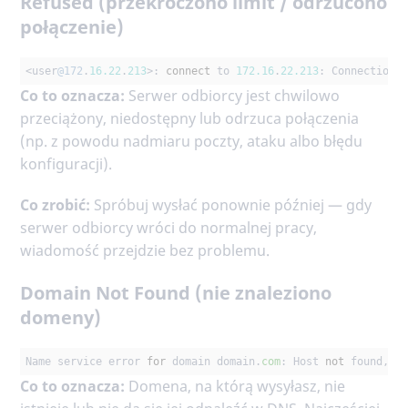
Refused (przekroczono limit / odrzucono
połączenie)
<user
@172
.
16.22
.
213
>: 
connect
 to 
172.16
.
22.213
: Connection 
Co to oznacza:
Serwer odbiorcy jest chwilowo
przeciążony, niedostępny lub odrzuca połączenia
(np. z powodu nadmiaru poczty, ataku albo błędu
konfiguracji).
Co zrobić:
Spróbuj wysłać ponownie później — gdy
serwer odbiorcy wróci do normalnej pracy,
wiadomość przejdzie bez problemu.
Domain Not Found (nie znaleziono
domeny)
Name service error 
for
 domain domain.
com
: Host 
not
 found, 
t
Co to oznacza:
Domena, na którą wysyłasz, nie