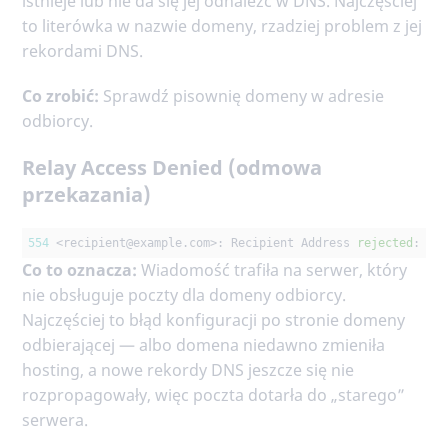
istnieje lub nie da się jej odnaleźć w DNS. Najczęściej
to literówka w nazwie domeny, rzadziej problem z jej
rekordami DNS.
Co zrobić:
Sprawdź pisownię domeny w adresie
odbiorcy.
Relay Access Denied (odmowa
przekazania)
554
 <recipient
@example
.com>: Recipient Address 
rejected
: Re
Co to oznacza:
Wiadomość trafiła na serwer, który
nie obsługuje poczty dla domeny odbiorcy.
Najczęściej to błąd konfiguracji po stronie domeny
odbierającej — albo domena niedawno zmieniła
hosting, a nowe rekordy DNS jeszcze się nie
rozpropagowały, więc poczta dotarła do „starego”
serwera.