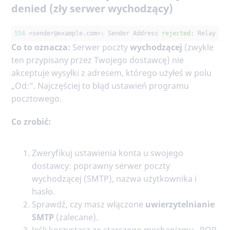
denied (zły serwer wychodzący)
554
 <sender
@example
.com>: Sender Address 
rejected
: Relay ac
Co to oznacza:
Serwer poczty
wychodzącej
(zwykle
ten przypisany przez Twojego dostawcę) nie
akceptuje wysyłki z adresem, którego użyłeś w polu
„Od:”. Najczęściej to błąd ustawień programu
pocztowego.
Co zrobić:
Zweryfikuj ustawienia konta u swojego
dostawcy: poprawny serwer poczty
wychodzącej (SMTP), nazwa użytkownika i
hasło.
Sprawdź, czy masz włączone
uwierzytelnianie
SMTP
(zalecane).
Jeśli korzystasz ze starszego mechanizmu „POP