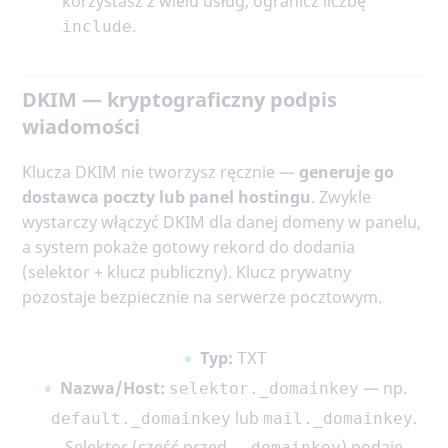
korzystasz z wielu usług, ogranicz liczbę
.
include
DKIM — kryptograficzny podpis
wiadomości
Klucza DKIM nie tworzysz ręcznie —
generuje go
dostawca poczty lub panel hostingu
. Zwykle
wystarczy włączyć DKIM dla danej domeny w panelu,
a system pokaże gotowy rekord do dodania
(selektor + klucz publiczny). Klucz prywatny
pozostaje bezpiecznie na serwerze pocztowym.
Typ:
TXT
Nazwa/Host:
— np.
selektor._domainkey
lub
.
default._domainkey
mail._domainkey
Selektor (część przed
) podaje
._domainkey