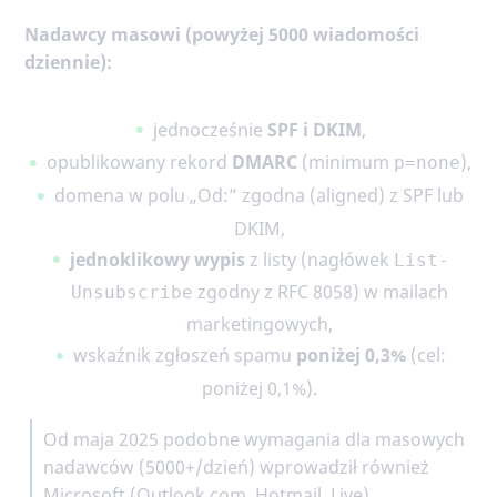
Nadawcy masowi (powyżej 5000 wiadomości
dziennie):
jednocześnie
SPF i DKIM
,
opublikowany rekord
DMARC
(minimum
),
p=none
domena w polu „Od:” zgodna (aligned) z SPF lub
DKIM,
jednoklikowy wypis
z listy (nagłówek
List-
zgodny z RFC 8058) w mailach
Unsubscribe
marketingowych,
wskaźnik zgłoszeń spamu
poniżej 0,3%
(cel:
poniżej 0,1%).
Od maja 2025 podobne wymagania dla masowych
nadawców (5000+/dzień) wprowadził również
Microsoft (Outlook.com, Hotmail, Live).