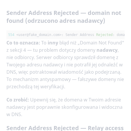
Sender Address Rejected — domain not
found (odrzucono adres nadawcy)
554
 <user
@fake_domain
.com>: Sender Address 
Rejected
: domain
Co to oznacza:
To
inny
błąd niż „Domain Not Found”
z sekcji 4 — tu problem dotyczy domeny
nadawcy
,
nie odbiorcy. Serwer odbiorcy sprawdził domenę z
Twojego adresu nadawcy i nie potrafił jej odnaleźć w
DNS, więc potraktował wiadomość jako podejrzaną.
To mechanizm antyspamowy — fałszywe domeny nie
przechodzą tej weryfikacji.
Co zrobić:
Upewnij się, że domena w Twoim adresie
nadawcy jest poprawnie skonfigurowana i widoczna
w DNS.
Sender Address Rejected — Relay access