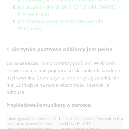
Jak ustawić rekordy DNS (SPF, DKIM, DMARC) —
krok po kroku
Jak skonfigurować to w panelu Agendo
(ISPConfig)
1. Skrzynka pocztowa odbiorcy jest pełna
Co to oznacza:
To najczęstszy problem. Większość
serwerów ma limit pojemności skrzynki dla każdego
użytkownika. Gdy skrzynka odbiorcy się zapełni, nie
ma już miejsca na nowe wiadomości i serwer je
odrzuca.
Przykładowe komunikaty w zwrotce:
<user
@example
.com>: User 
is
 over the quota. You can 
try
552
 <user
@example
.com>... Mailbox 
is