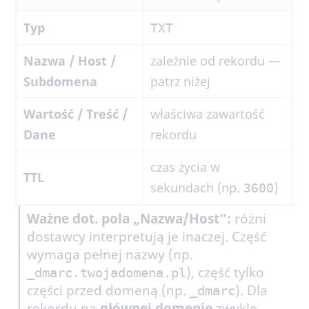
Typ
TXT
Nazwa / Host /
zależnie od rekordu —
Subdomena
patrz niżej
Wartość / Treść /
właściwa zawartość
Dane
rekordu
czas życia w
TTL
sekundach (np.
)
3600
Ważne dot. pola „Nazwa/Host”:
różni
dostawcy interpretują je inaczej. Część
wymaga pełnej nazwy (np.
), część tylko
_dmarc.twojadomena.pl
części przed domeną (np.
). Dla
_dmarc
rekordu na
głównej domenie
zwykle