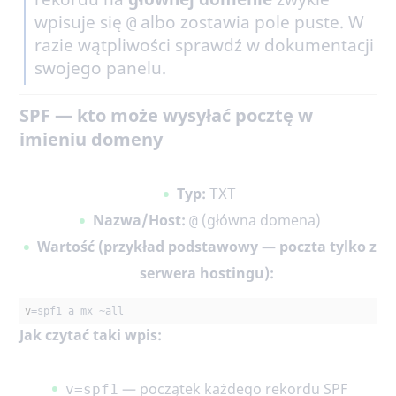
wpisuje się
albo zostawia pole puste. W
@
razie wątpliwości sprawdź w dokumentacji
swojego panelu.
SPF — kto może wysyłać pocztę w
imieniu domeny
Typ:
TXT
Nazwa/Host:
(główna domena)
@
Wartość (przykład podstawowy — poczta tylko z
serwera hostingu):
v
=spf1 a mx ~
all
Jak czytać taki wpis:
— początek każdego rekordu SPF
v=spf1