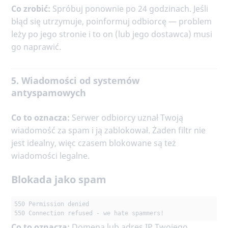
Co zrobić:
Spróbuj ponownie po 24 godzinach. Jeśli
błąd się utrzymuje, poinformuj odbiorcę — problem
leży po jego stronie i to on (lub jego dostawca) musi
go naprawić.
5. Wiadomości od systemów
antyspamowych
Co to oznacza:
Serwer odbiorcy uznał Twoją
wiadomość za spam i ją zablokował. Żaden filtr nie
jest idealny, więc czasem blokowane są też
wiadomości legalne.
Blokada jako spam
550 Permission denied

550 Connection refused - we hate spammers!
Co to oznacza:
Domena lub adres IP Twojego