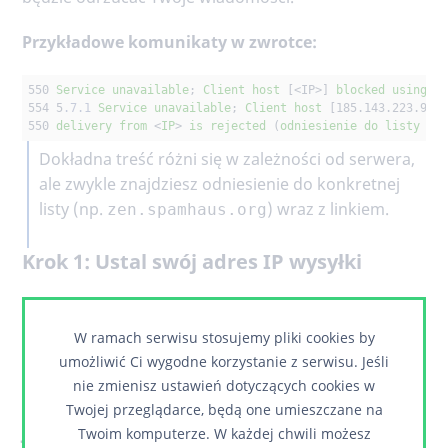
Przykładowe komunikaty w zwrotce:
550 
Service
unavailable
; 
Client
host
[<IP>]
blocked
using
z
554 5
.7
.1
Service
unavailable
; 
Client
host
[185.143.223.97]
550 
delivery
from
 <
IP
> 
is
rejected
 (
odniesienie
do
listy
re
Dokładna treść różni się w zależności od serwera,
ale zwykle znajdziesz odniesienie do konkretnej
listy (np.
) wraz z linkiem.
zen.spamhaus.org
Krok 1: Ustal swój adres IP wysyłki
W panelu hostingu sprawdź, jaki adres IP jest
wykorzystywany do rozsyłki poczty (format
W ramach serwisu stosujemy pliki cookies by
).
xxx.xxx.xxx.xxx
umożliwić Ci wygodne korzystanie z serwisu. Jeśli
nie zmienisz ustawień dotyczących cookies w
Krok 2: Sprawdź, na których listach
Twojej przeglądarce, będą one umieszczane na
jesteś
Twoim komputerze. W każdej chwili możesz