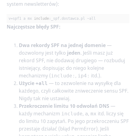
system newsletterów):
v=spf1 a mx 
include
:_spf.dostawca.pl ~all
Najczęstsze błędy SPF:
Dwa rekordy SPF na jednej domenie
—
dozwolony jest tylko
jeden
. Jeśli masz już
rekord SPF, nie dodawaj drugiego — rozbuduj
istniejący, dopisując do niego kolejne
mechanizmy (
,
itd.).
include:
ip4:
Użycie
— to zezwolenie na wysyłkę dla
+all
każdego, czyli całkowite zniweczenie sensu SPF.
Nigdy tak nie ustawiaj.
Przekroczenie limitu 10 odwołań DNS
—
każdy mechanizm
,
,
itd. liczy się
include
a
mx
do limitu 10 zapytań. Po jego przekroczeniu SPF
przestaje działać (błąd PermError). Jeśli