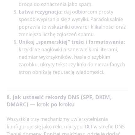
droga do oznaczenia jako spam.
Łatwa rezygnacja:
daj odbiorcom prosty
sposób wypisania się z wysyłki. Paradoksalnie
poprawia to wskaźniki otwarć i klikalności oraz
zmniejsza liczbę zgłoszeń spamu.
Unikaj „spamerskiej” treści i formatowania:
krzykliwe nagłówki pisane wielkimi literami,
nadmiar wykrzykników, hasła o szybkim
zarobku, ukryty tekst czy linki do niezaufanych
stron obniżają reputację wiadomości.
8. Jak ustawić rekordy DNS (SPF, DKIM,
DMARC) — krok po kroku
Wszystkie trzy mechanizmy uwierzytelniania
konfiguruje się jako rekordy typu
TXT
w strefie DNS
Twojej domeny. Poniżej znajdziesz, gdzie je dodać,