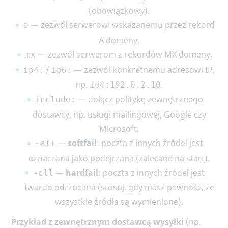
(obowiązkowy).
— zezwól serwerowi wskazanemu przez rekord
a
A domeny.
— zezwól serwerom z rekordów MX domeny.
mx
/
— zezwól konkretnemu adresowi IP,
ip4:
ip6:
np.
.
ip4:192.0.2.10
— dołącz politykę zewnętrznego
include:
dostawcy, np. usługi mailingowej, Google czy
Microsoft.
—
softfail
: poczta z innych źródeł jest
~all
oznaczana jako podejrzana (zalecane na start).
—
hardfail
: poczta z innych źródeł jest
-all
twardo odrzucana (stosuj, gdy masz pewność, że
wszystkie źródła są wymienione).
Przykład z zewnętrznym dostawcą wysyłki
(np.