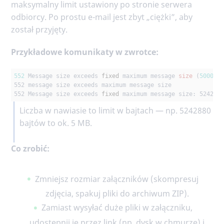
maksymalny limit ustawiony po stronie serwera
odbiorcy. Po prostu e-mail jest zbyt „ciężki”, aby
został przyjęty.
Przykładowe komunikaty w zwrotce:
552
Message size exceeds 
fixed
 maximum message 
size
 (
500000
552 message size exceeds maximum message size

552 Message size exceeds 
fixed
 maximum message size: 524288
Liczba w nawiasie to limit w bajtach — np. 5242880
bajtów to ok. 5 MB.
Co zrobić:
Zmniejsz rozmiar załączników (skompresuj
zdjęcia, spakuj pliki do archiwum ZIP).
Zamiast wysyłać duże pliki w załączniku,
udostępnij je przez link (np. dysk w chmurze) i