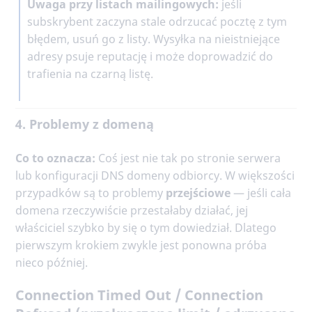
Uwaga przy listach mailingowych:
jeśli
subskrybent zaczyna stale odrzucać pocztę z tym
błędem, usuń go z listy. Wysyłka na nieistniejące
adresy psuje reputację i może doprowadzić do
trafienia na czarną listę.
4. Problemy z domeną
Co to oznacza:
Coś jest nie tak po stronie serwera
lub konfiguracji DNS domeny odbiorcy. W większości
przypadków są to problemy
przejściowe
— jeśli cała
domena rzeczywiście przestałaby działać, jej
właściciel szybko by się o tym dowiedział. Dlatego
pierwszym krokiem zwykle jest ponowna próba
nieco później.
Connection Timed Out / Connection