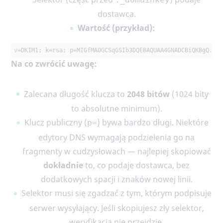
dostawca.
Wartość (przykład):
v
=DKIM1; k=rsa; p=MIGfMA0GCSqGSIb3DQEBAQUAA4GNADCBiQKBgQ...
Na co zwrócić uwagę:
Zalecana długość klucza to
2048 bitów
(1024 bity
to absolutne minimum).
Klucz publiczny (
) bywa bardzo długi. Niektóre
p=
edytory DNS wymagają podzielenia go na
fragmenty w cudzysłowach — najlepiej skopiować
dokładnie
to, co podaje dostawca, bez
dodatkowych spacji i znaków nowej linii.
Selektor musi się zgadzać z tym, którym podpisuje
serwer wysyłający. Jeśli skopiujesz zły selektor,
weryfikacja nie przejdzie.