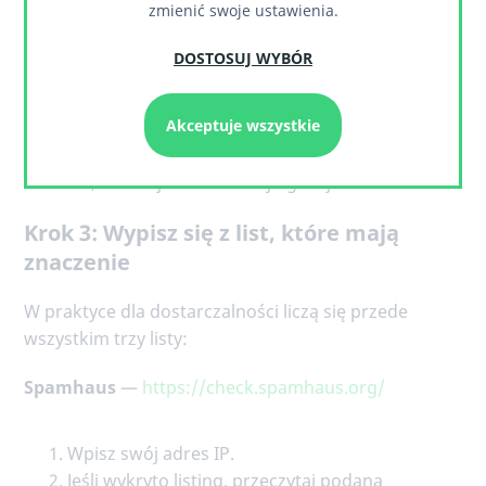
zmienić swoje ustawienia.
Wpisz adres IP na stronie zbiorczej, która sprawdza
wiele list naraz:
DOSTOSUJ WYBÓR
https://mxtoolbox.com/blacklists.aspx
Akceptuje wszystkie
Czerwona ikona z krzyżykiem przy danej liście
oznacza, że Twój adres na niej figuruje.
Krok 3: Wypisz się z list, które mają
znaczenie
W praktyce dla dostarczalności liczą się przede
wszystkim trzy listy:
Spamhaus
—
https://check.spamhaus.org/
Wpisz swój adres IP.
Jeśli wykryto listing, przeczytaj podaną