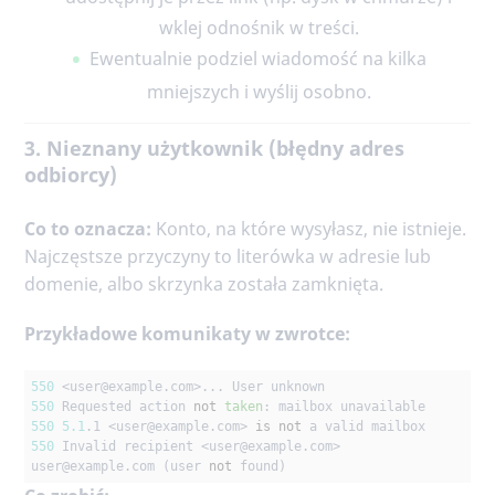
wklej odnośnik w treści.
Ewentualnie podziel wiadomość na kilka
mniejszych i wyślij osobno.
3. Nieznany użytkownik (błędny adres
odbiorcy)
Co to oznacza:
Konto, na które wysyłasz, nie istnieje.
Najczęstsze przyczyny to literówka w adresie lub
domenie, albo skrzynka została zamknięta.
Przykładowe komunikaty w zwrotce:
550
 <user
@example
550
 Requested action 
not
taken
550
5.1
.1 <user
@example
.com> 
is
not
550
 Invalid recipient <user
@example
.com>

user
@example
.com (user 
not
 found)