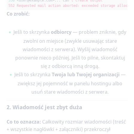
550
 <user
@example
.com>... Can
't create output

552 Requested mail action aborted: exceeded storage allocat
Co zrobić:
Jeśli to skrzynka
odbiorcy
— problem zniknie, gdy
zwolni on miejsce (zwykle usuwając stare
wiadomości z serwera). Wyślij wiadomość
ponownie nieco później. Jeśli to pilne, skontaktuj
się z odbiorcą inną drogą.
Jeśli to skrzynka
Twoja lub Twojej organizacji
—
zwiększ jej pojemność w panelu hostingu albo
usuń stare wiadomości z serwera.
2. Wiadomość jest zbyt duża
Co to oznacza:
Całkowity rozmiar wiadomości (treść
+ wszystkie nagłówki + załączniki) przekroczył