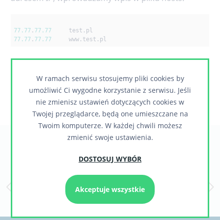
77.77
.
77.77
77.77
.
77.77
	www.test.pl
W ramach serwisu stosujemy pliki cookies by
umożliwić Ci wygodne korzystanie z serwisu. Jeśli
nie zmienisz ustawień dotyczących cookies w
Twojej przeglądarce, będą one umieszczane na
Twoim komputerze. W każdej chwili możesz
zmienić swoje ustawienia.
Zaufali nam
DOSTOSUJ WYBÓR
Akceptuje wszystkie