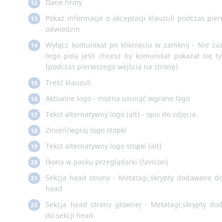
Dane firmy
12
Pokaż informacje o akceptacji klauzuli podczas pie
13
odwiedzin
Wyłącz komunikat po kliknięciu w zamknij - Nie za
14
tego pola jeśli chcesz by komunikat pokazał się ty
(podczas pierwszego wejścia na stronę)
Treść klauzuli
15
Aktualne logo - można usunąć wgrane logo
16
Tekst alternatywny logo (alt) - opis do zdjęcia
17
Zmień/wgraj logo stopki
18
Tekst alternatywny logo stopki (alt)
19
Ikona w pasku przeglądarki (favicon)
20
Sekcja head strony - Metatagi,skrypty dodawane do
21
head
Sekcja head strony głównej - Metatagi,skrypty d
22
do sekcji head