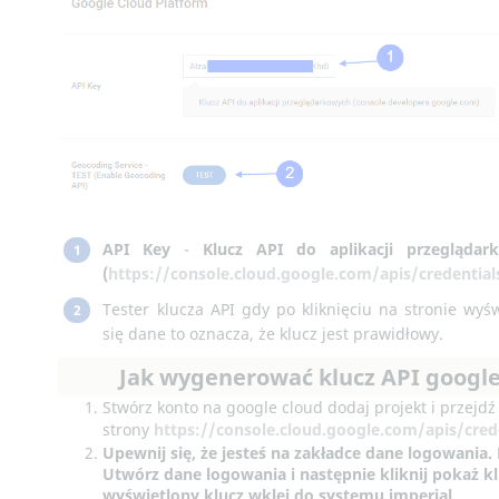
API Key
-
Klucz API do aplikacji przeglądar
1
(
https://console.cloud.google.com/apis/credential
Tester klucza API gdy po kliknięciu na stronie wyśw
2
się dane to oznacza, że klucz jest prawidłowy.
Jak wygenerować klucz API googl
Stwórz konto na google cloud dodaj projekt i przejdź
strony
https://console.cloud.google.com/apis/cred
Upewnij się, że jesteś na zakładce
dane logowania
.
Utwórz dane logowania
i następnie kliknij
pokaż kl
wyświetlony klucz wklej do systemu imperial.