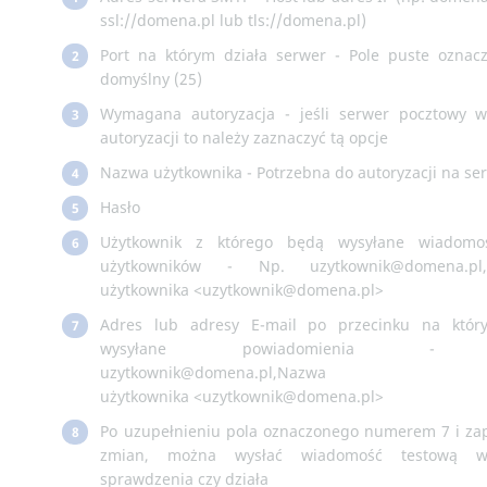
ssl://domena.pl lub tls://domena.pl)
Port na którym działa serwer - Pole puste oznac
2
domyślny (25)
Wymagana autoryzacja - jeśli serwer pocztowy 
3
autoryzacji to należy zaznaczyć tą opcje
Nazwa użytkownika - Potrzebna do autoryzacji na se
4
Hasło
5
Użytkownik z którego będą wysyłane wiadomo
6
użytkowników - Np. uzytkownik@domena.pl
użytkownika <uzytkownik@domena.pl>
Adres lub adresy E-mail po przecinku na któr
7
wysyłane powiadomienia -
uzytkownik@domena.pl,Nazwa
użytkownika <uzytkownik@domena.pl>
Po uzupełnieniu pola oznaczonego numerem 7 i za
8
zmian, można wysłać wiadomość testową w
sprawdzenia czy działa