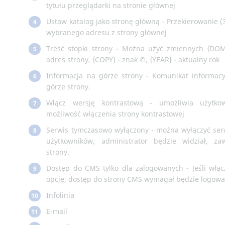
tytułu przeglądarki na stronie głównej
Ustaw katalog jako stronę główną - Przekierowanie (
4
wybranego adresu z strony głównej
Treść stopki strony - Można użyć zmiennych {DO
5
adres strony, {COPY} - znak ©, {YEAR} - aktualny rok
Informacja na górze strony - Komunikat informac
6
górze strony.
Włącz wersję kontrastową - umożliwia użytko
7
możliwość włączenia strony kontrastowej
Serwis tymczasowo wyłączony - można wyłączyć ser
8
użytkowników, administrator będzie widział, za
strony.
Dostęp do CMS tylko dla zalogowanych - Jeśli włąc
9
opcję, dostęp do strony CMS wymagał będzie logowa
Infolinia
10
E-mail
11