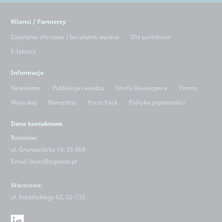
Klienci / Partnerzy
Zapytanie ofertowe / bezpłatna wycena
Dla partnerów
E-faktury
Informacje
Newsletter
Publikacje i wiedza
Strefa Dewelopera
Pomoc
Wyszukaj
Narzędzia
Press Pack
Polityka prywatności
Dane kontaktowe
Rzeszów:
ul. Grunwaldzka 19, 35-068
Email:
biuro@agendo.pl
Warszawa:
ul.
Kurpińskiego 62, 02-733