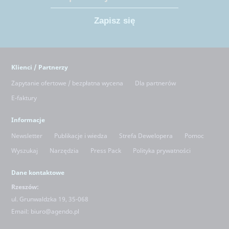
Klienci / Partnerzy
Zapytanie ofertowe / bezpłatna wycena
Dla partnerów
E-faktury
Informacje
Newsletter
Publikacje i wiedza
Strefa Dewelopera
Pomoc
Wyszukaj
Narzędzia
Press Pack
Polityka prywatności
Dane kontaktowe
Rzeszów:
ul. Grunwaldzka 19, 35-068
Email:
biuro@agendo.pl