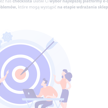
zez nas
checklista
ułatwi Ci
wybór najlepszej platformy e
roblemów,
które mogą wystąpić
na etapie wdrażania skle