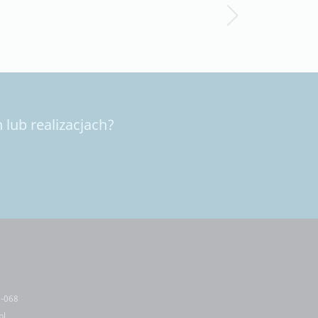
lub realizacjach?
5-068
pl