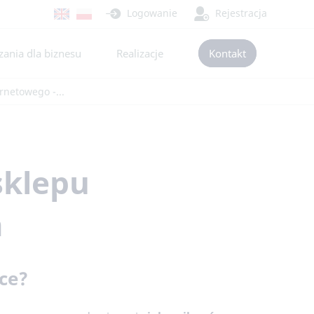
Logowanie
Rejestracja
ania dla biznesu
Realizacje
Kontakt
rnetowego -...
sklepu
a
ce?