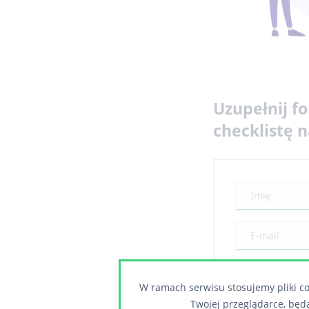
Uzupełnij f
checklistę 
*
Wyrażam
W ramach serwisu stosujemy pliki co
osobowych, zgod
osobowych.
Twojej przeglądarce, będ