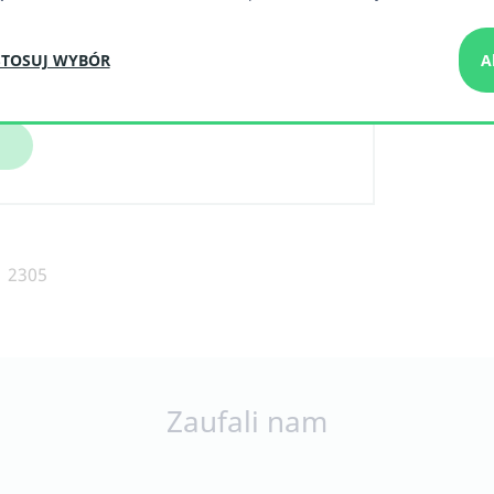
TOSUJ WYBÓR
A
2305
Zaufali nam