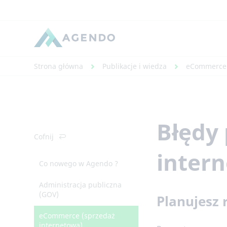
Strona główna
Publikacje i wiedza
eCommerce 
Błędy 
Cofnij
intern
Co nowego w Agendo ?
Administracja publiczna
(GOV)
Planujesz
eCommerce (sprzedaż
internetowa)