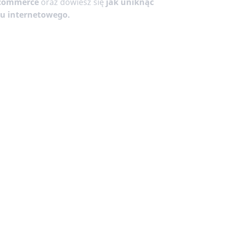
-commerce
oraz dowiesz się
jak uniknąć
pu internetowego.