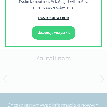
Twoim komputerze. W każdej chwili możesz
zmienić swoje ustawienia.
Jeśli chcesz dowiedzieć się więcej o współpracy z
nami - napisz lub zadzwoń!
DOSTOSUJ WYBÓR
Akceptuje wszystkie
Zapytaj nas
Zaufali nam
Chcesz otrzymywać informacje o nowych,