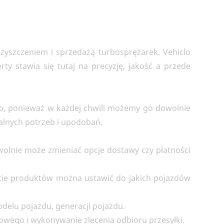
 czyszczeniem i sprzedażą turbosprężarek. Vehiclo
erty stawi
a się tutaj
na precyzję, jakość a przede
o, ponieważ w każdej chwili możemy go dowolnie
alnych potrzeb i upodobań.
olnie może zmieniać opcje dostawy czy płatności
cie produktów można ustawić do jakich pojazdów
delu pojazdu, generacji pojazdu.
owego i wykonywanie zlecenia odbioru przesyłki.