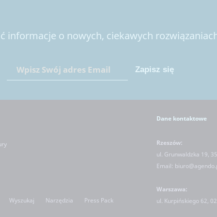
 informacje o nowych, ciekawych rozwiązaniach 
Dane kontaktowe
Rzeszów:
ury
ul. Grunwaldzka 19, 3
Email:
biuro@agendo.
Warszawa:
Wyszukaj
Narzędzia
Press Pack
ul.
Kurpińskiego 62, 0