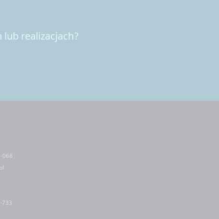
lub realizacjach?
5-068
pl
2-733