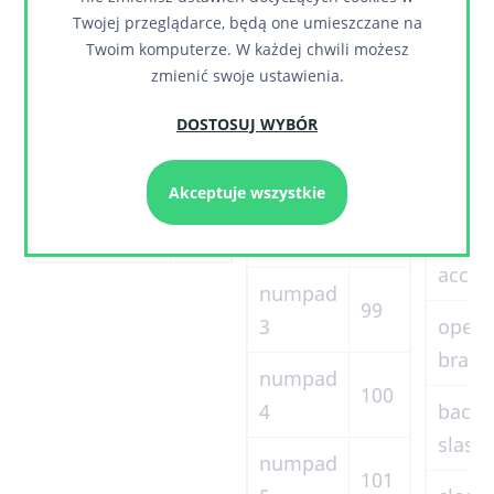
com
Twojej przeglądarce, będą one umieszczane na
9
57
numpad
Twoim komputerze. W każdej chwili możesz
dash
96
0
zmienić swoje ustawienia.
a
65
perio
numpad
DOSTOSUJ WYBÓR
b
66
97
1
forwa
c
67
slash
Akceptuje wszystkie
numpad
98
d
68
2
grave
accen
numpad
99
3
open
brack
numpad
100
4
back
slash
numpad
101