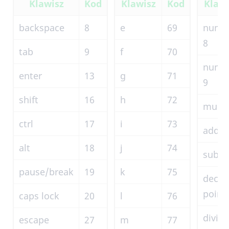
Klawisz
Kod
Klawisz
Kod
Klawi
backspace
8
e
69
nump
8
tab
9
f
70
nump
enter
13
g
71
9
shift
16
h
72
multi
ctrl
17
i
73
add
alt
18
j
74
subtr
pause/break
19
k
75
decim
point
caps lock
20
l
76
divid
escape
27
m
77