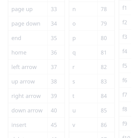
f1
page up
33
n
78
f2
page down
34
o
79
f3
end
35
p
80
f4
home
36
q
81
f5
left arrow
37
r
82
f6
up arrow
38
s
83
f7
right arrow
39
t
84
f8
down arrow
40
u
85
f9
insert
45
v
86