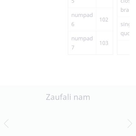
5
close
brake
numpad
102
6
singl
quote
numpad
103
7
Zaufali nam