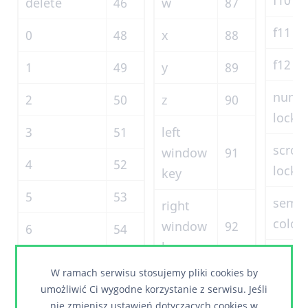
f10
delete
46
w
87
f11
0
48
x
88
f12
1
49
y
89
num
2
50
z
90
lock
3
51
left
scroll
window
91
4
52
lock
key
5
53
semi-
right
colon
window
92
6
54
key
equal
7
55
W ramach serwisu stosujemy pliki cookies by
sign
select
93
umożliwić Ci wygodne korzystanie z serwisu. Jeśli
8
56
key
nie zmienisz ustawień dotyczących cookies w