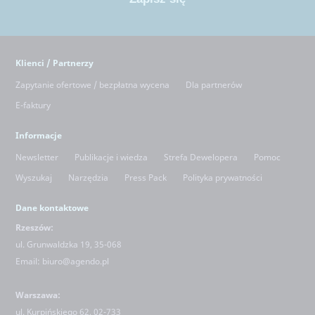
Klienci / Partnerzy
Zapytanie ofertowe / bezpłatna wycena
Dla partnerów
E-faktury
Informacje
Newsletter
Publikacje i wiedza
Strefa Dewelopera
Pomoc
Wyszukaj
Narzędzia
Press Pack
Polityka prywatności
Dane kontaktowe
Rzeszów:
ul. Grunwaldzka 19, 35-068
Email:
biuro@agendo.pl
Warszawa:
ul.
Kurpińskiego 62, 02-733