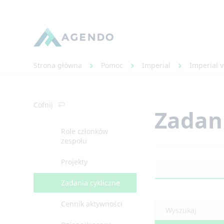
Strona główna
Pomoc
Imperial
Imperial v
Cofnij
Zadani
Role członków
zespołu
Projekty
Zadania cykliczne
Cennik aktywności