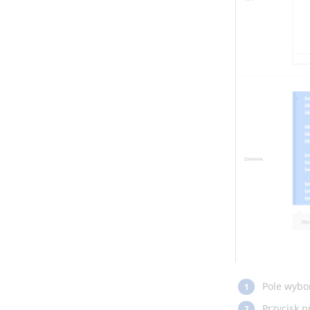
Pole wybo
1
Przycisk 
2