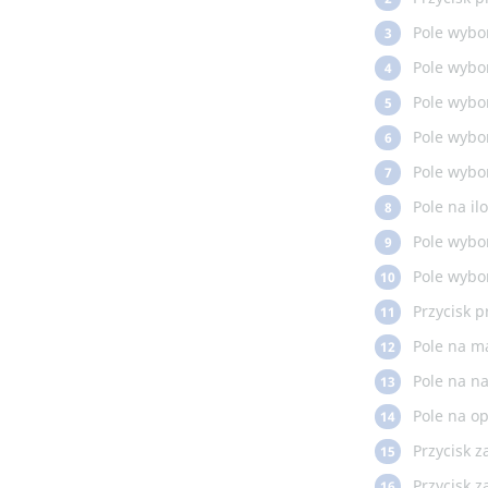
Pole wybo
3
Pole wybo
4
Pole wybor
5
Pole wybo
6
Pole wybo
7
Pole na il
8
Pole wybo
9
Pole wybo
10
Przycisk 
11
Pole na m
12
Pole na n
13
Pole na op
14
Przycisk z
15
Przycisk z
16