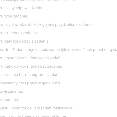
ru osoby odpowiedzialnej.
ru typu zadania.
u użytkownika, do którego jest przydzielone zadanie.
ru priorytetu zadania.
ru daty rozpoczęcia zadania.
ość dni. Zadanie będzie dodawanie tyle dni wcześniej przed datą st
ru częstotliwości dodawania zadań.
ru daty, do której dodawać zadania.
przeliczenia harmonogramu zadań.
aksymalny czas pracy w godzinach.
azwę zadania.
is zadania.
apisu i powrotu do listy zadań cyklicznych.
apisz i dodaj kolejne zadanie cykliczne.