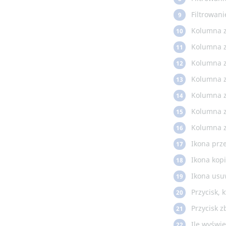
Filtrowani
9
Kolumna z
10
Kolumna z
11
Kolumna z
12
Kolumna z
13
Kolumna z
14
Kolumna z
15
Kolumna z
16
Ikona prz
17
Ikona kop
18
Ikona usu
19
Przycisk,
20
Przycisk 
21
Ile wyświe
22