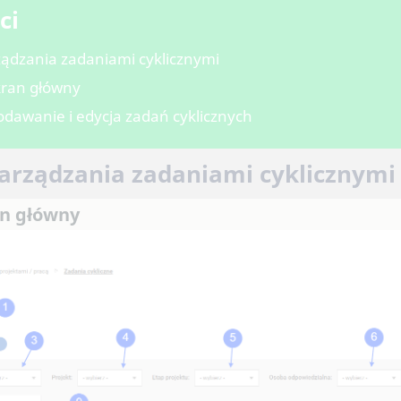
ci
rządzania zadaniami cyklicznymi
Ekran główny
odawanie i edycja zadań cyklicznych
zarządzania zadaniami cyklicznymi
an główny