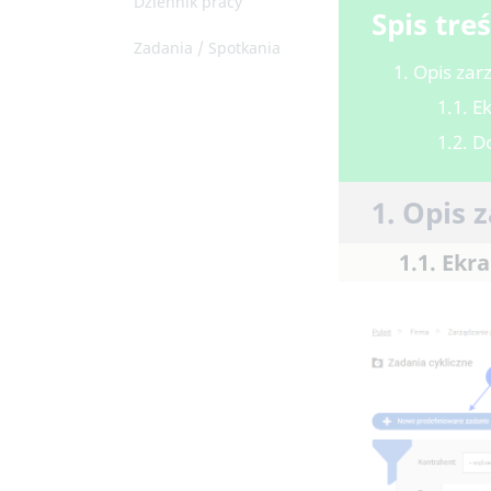
Dziennik pracy
Spis treś
Zadania / Spotkania
1. Opis za
1.1. 
1.2. D
1. Opis 
1.1. Ekr