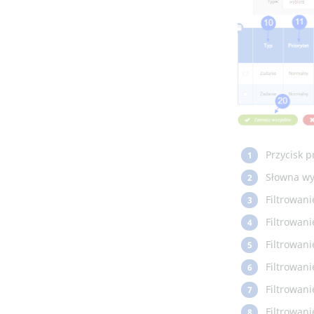
Przycisk 
1
Słowna wys
2
Filtrowani
3
Filtrowani
4
Filtrowani
5
Filtrowani
6
Filtrowani
7
Filtrowani
8