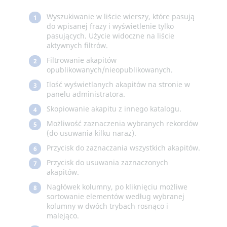
Wyszukiwanie w liście wierszy, które pasują
1
do wpisanej frazy i wyświetlenie tylko
pasujących. Użycie widoczne na liście
aktywnych filtrów.
Filtrowanie akapitów
2
opublikowanych/nieopublikowanych.
Ilość wyświetlanych akapitów na stronie w
3
panelu administratora.
Skopiowanie akapitu z innego katalogu.
4
Możliwość zaznaczenia wybranych rekordów
5
(do usuwania kilku naraz).
Przycisk do zaznaczania wszystkich akapitów.
6
Przycisk do usuwania zaznaczonych
7
akapitów.
Nagłówek kolumny, po kliknięciu możliwe
8
sortowanie elementów według wybranej
kolumny w dwóch trybach rosnąco i
malejąco.