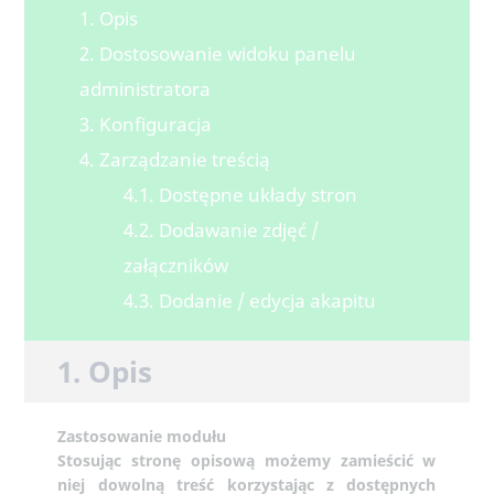
1. Opis
2. Dostosowanie widoku panelu
administratora
3. Konfiguracja
4. Zarządzanie treścią
4.1. Dostępne układy stron
4.2. Dodawanie zdjęć /
załączników
4.3. Dodanie / edycja akapitu
1. Opis
Zastosowanie modułu
Stosując stronę opisową możemy zamieścić w
niej dowolną treść korzystając z dostępnych