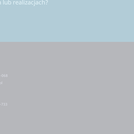
lub realizacjach?
5-068
pl
2-733