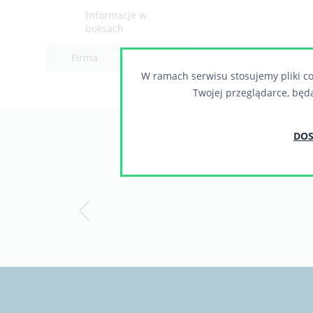
Informacje w
boksach
Firma
W ramach serwisu stosujemy pliki co
Twojej przeglądarce, będ
DOS