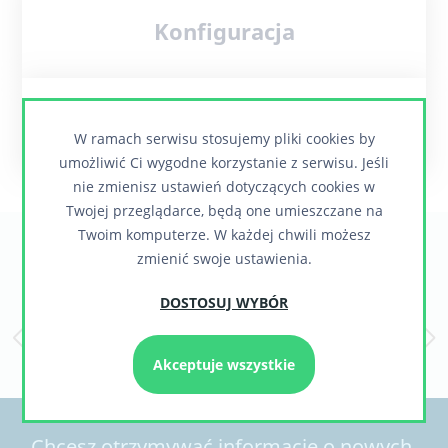
Konfiguracja
Wirtualny portfel
W ramach serwisu stosujemy pliki cookies by
umożliwić Ci wygodne korzystanie z serwisu. Jeśli
nie zmienisz ustawień dotyczących cookies w
Twojej przeglądarce, będą one umieszczane na
Twoim komputerze. W każdej chwili możesz
Zaufali nam
zmienić swoje ustawienia.
DOSTOSUJ WYBÓR
Akceptuje wszystkie
Chcesz otrzymywać informacje o nowych,