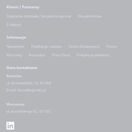
Klienci / Partnerzy
Zapytanie ofertowe / bezpłatna wycena
Dla partnerów
E-faktury
Informacje
Newsletter
Publikacje i wiedza
Strefa Dewelopera
Pomoc
Wyszukaj
Narzędzia
Press Pack
Polityka prywatności
Dane kontaktowe
Rzeszów:
ul. Grunwaldzka 19, 35-068
Email:
biuro@agendo.pl
Warszawa:
ul.
Kurpińskiego 62, 02-733