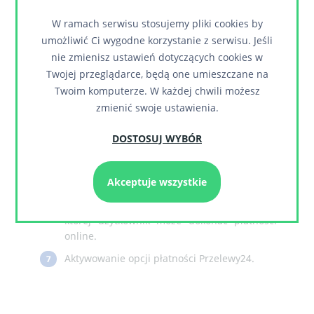
opisu, który będzie widoczny na podstronie
zlecenia wypłaty.
W ramach serwisu stosujemy pliki cookies by
umożliwić Ci wygodne korzystanie z serwisu. Jeśli
Lista rozwijana służąca do wybrania
3
nie zmienisz ustawień dotyczących cookies w
szablonu, który zostanie wprowadzony do
Twojej przeglądarce, będą one umieszczane na
edytora tekstu powyżej. Po prawej stronie
Twoim komputerze. W każdej chwili możesz
pola znajduje się zielony przycisk służący do
podglądu wybranego szablonu.
zmienić swoje ustawienia.
Przycisk służący do zastosowania wybranego
4
DOSTOSUJ WYBÓR
szablonu obok w edytorze.
Pole słuzące do wprowadzenia kwoty,
5
Akceptuje wszystkie
powyżej której będzie naliczana prowizja.
Pole służące do wprowadzenia kwoty, do
6
której użytkownik może dokonać płatności
online.
Aktywowanie opcji płatności Przelewy24.
7