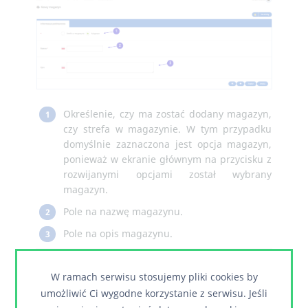
Określenie, czy ma zostać dodany magazyn,
1
czy strefa w magazynie. W tym przypadku
domyślnie zaznaczona jest opcja magazyn,
ponieważ w ekranie głównym na przycisku z
rozwijanymi opcjami został wybrany
magazyn.
Pole na nazwę magazynu.
2
Pole na opis magazynu.
3
Towrzenie strefy w
magazynie
W ramach serwisu stosujemy pliki cookies by
umożliwić Ci wygodne korzystanie z serwisu. Jeśli