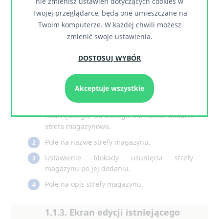
nie zmienisz ustawień dotyczących cookies w
Twojej przeglądarce, będą one umieszczane na
Twoim komputerze. W każdej chwili możesz
zmienić swoje ustawienia.
DOSTOSUJ WYBÓR
Akceptuje wszystkie
Lista rozwijana z wyborem magazynu
1
nadrzędnego, do którego ma zostać dodana
strefa magazynowa.
Pole na nazwę strefy magazynu.
2
Ustawienie blokady usunięcia strefy
3
magazynu po jej dodaniu.
Pole na opis strefy magazynu.
4
1.1.3. Ekran edycji istniejącego