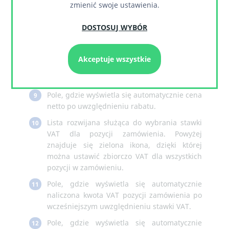
zmienić swoje ustawienia.
zamówienia (pole wypełnia się
automatycznie w przypadku wybrania opcji
DOSTOSUJ WYBÓR
przeliczania od ceny netto i jej wpisaniu).
Pole służące do wpisania rabatu dla pozycji
8
zamówienia. Powyżej znajduje się zielona
Akceptuje wszystkie
ikona, dzięki której można ustawić zbiorczo
rabat dla wszystkich pozycji w zamówieniu.
Pole, gdzie wyświetla się automatycznie cena
9
netto po uwzględnieniu rabatu.
Lista rozwijana służąca do wybrania stawki
10
VAT dla pozycji zamówienia. Powyżej
znajduje się zielona ikona, dzięki której
można ustawić zbiorczo VAT dla wszystkich
pozycji w zamówieniu.
Pole, gdzie wyświetla się automatycznie
11
naliczona kwota VAT pozycji zamówienia po
wcześniejszym uwzględnieniu stawki VAT.
Pole, gdzie wyświetla się automatycznie
12