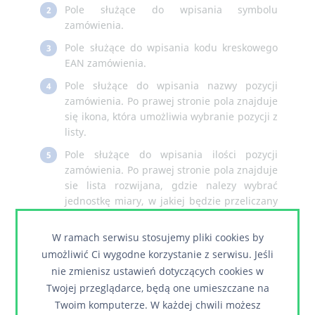
Pole służące do wpisania symbolu
2
zamówienia.
Pole służące do wpisania kodu kreskowego
3
EAN zamówienia.
Pole służące do wpisania nazwy pozycji
4
zamówienia. Po prawej stronie pola znajduje
się ikona, która umożliwia wybranie pozycji z
listy.
Pole służące do wpisania ilości pozycji
5
zamówienia. Po prawej stronie pola znajduje
sie lista rozwijana, gdzie nalezy wybrać
jednostkę miary, w jakiej będzie przeliczany
towar.
W ramach serwisu stosujemy pliki cookies by
Pole służące do wpisania ceny netto pozycji
6
umożliwić Ci wygodne korzystanie z serwisu. Jeśli
zamówienia (pole wypełnia się
automatycznie w przypadku wybrania opcji
nie zmienisz ustawień dotyczących cookies w
przeliczania od ceny brutto i jej wpisaniu).
Twojej przeglądarce, będą one umieszczane na
Twoim komputerze. W każdej chwili możesz
Pole służące do wpisania ceny brutto
7