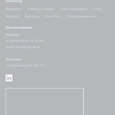
Informacje
Newsletter
Publikacje i wiedza
Strefa Dewelopera
Pomoc
Wyszukaj
Narzędzia
Press Pack
Polityka prywatności
Dane kontaktowe
Rzeszów:
ul. Grunwaldzka 19, 35-068
Email:
biuro@agendo.pl
Warszawa:
ul.
Kurpińskiego 62, 02-733