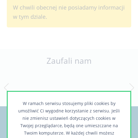
W chwili obecnej nie posiadamy informacji
w tym dziale.
Zaufali nam
W ramach serwisu stosujemy pliki cookies by
umożliwić Ci wygodne korzystanie z serwisu. Jeśli
nie zmienisz ustawień dotyczących cookies w
Chcesz otrzymywać informacje o nowych,
Twojej przeglądarce, będą one umieszczane na
ciekawych rozwiązaniach lub realizacjach?
Twoim komputerze. W każdej chwili możesz