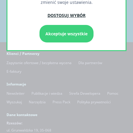
zmienić swoje ustawienia.
DOSTOSUJ WYBÓR
Akceptuje wszystkie
Klienci / Partnerzy
Zapytanie ofertowe / bezpłatna wycena
Dla partnerów
E-faktury
Informacje
Newsletter
Publikacje i wiedza
Strefa Dewelopera
Pomoc
Wyszukaj
Narzędzia
Press Pack
Polityka prywatności
Dane kontaktowe
Rzeszów:
ul. Grunwaldzka 19, 35-068