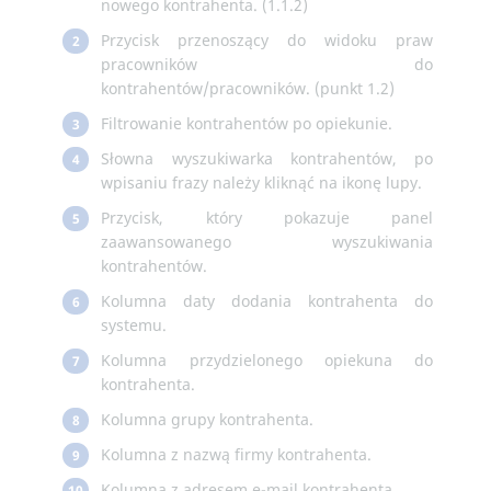
nowego kontrahenta. (1.1.2)
Przycisk przenoszący do widoku praw
2
pracowników do
kontrahentów/pracowników. (punkt 1.2)
Filtrowanie kontrahentów po opiekunie.
3
Słowna wyszukiwarka kontrahentów, po
4
wpisaniu frazy należy kliknąć na ikonę lupy.
Przycisk, który pokazuje panel
5
zaawansowanego wyszukiwania
kontrahentów.
Kolumna daty dodania kontrahenta do
6
systemu.
Kolumna przydzielonego opiekuna do
7
kontrahenta.
Kolumna grupy kontrahenta.
8
Kolumna z nazwą firmy kontrahenta.
9
Kolumna z adresem e-mail kontrahenta.
10