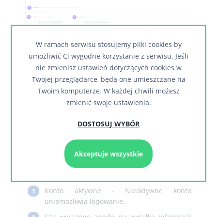
W ramach serwisu stosujemy pliki cookies by
umożliwić Ci wygodne korzystanie z serwisu. Jeśli
Pole wyboru opiekuna.
1
nie zmienisz ustawień dotyczących cookies w
Twojej przeglądarce, będą one umieszczane na
Grupa do jakiej należy kontrahent.
2
Twoim komputerze. W każdej chwili możesz
Pole wyboru sposobu pozyskania
3
zmienić swoje ustawienia.
kontrahenta.
Pole na adres e-mail kontrahenta.
DOSTOSUJ WYBÓR
4
Czy wysłać powiadomienie na adres e-mail z
5
informacją o utworzeniu konta.
Akceptuje wszystkie
Czy konto ma być zweryfikowane -
6
Przeprowadzona weryfikacja e-mailowa.
Konto aktywne - Nieaktywne konto
7
uniemożliwia logowanie.
Czy wyrazono zgodę na wysyłkę informacji