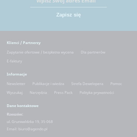
Klienci / Partnerzy
Zapytanie ofertowe / bezpłatna wycena
Dla partnerów
E-faktury
Informacje
Newsletter
Publikacje i wiedza
Strefa Dewelopera
Pomoc
Wyszukaj
Narzędzia
Press Pack
Polityka prywatności
Dane kontaktowe
Rzeszów:
ul. Grunwaldzka 19, 35-068
Email:
biuro@agendo.pl