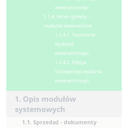
wewnętrznego
1.1.4. Ekran główny -
wydanie wewnętrzne
1.1.4.1. Tworzenie
wydania
wewnętrznego
1.1.4.2. Edycja
istniejącego wydania
wewnętrznego
1. Opis modułów
systemowych
1.1. Sprzedaż - dokumenty