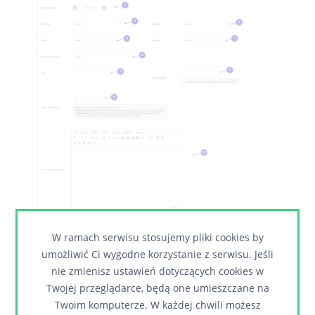
W ramach serwisu stosujemy pliki cookies by
Pole na datę wydania zewnętrznego.
1
umożliwić Ci wygodne korzystanie z serwisu. Jeśli
nie zmienisz ustawień dotyczących cookies w
Lista rozwijana z nazwami odbiorców
2
Twojej przeglądarce, będą one umieszczane na
wydania zewnętrznego.
Twoim komputerze. W każdej chwili możesz
Lista rozwijana z danymi pracowników
3