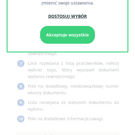
zmienić swoje ustawienia.
wydających wydanie zewnętrzne.
Lista rozwijana z zamówieniami. Należy brać
4
DOSTOSUJ WYBÓR
te, którego dotyczy wydanie zewnętrzne.
Pole na nazwę UID.
5
Akceptuje wszystkie
Lista rozwijana z listą magazynów, należy
6
wybrać ten, w którym dokonano wydania
zewnętrznego.
Lista rozwijana z listą pracowników, nalezy
7
wybrać tego, który wystawił dokument
wydania zewnętrznego.
Pole na dodatkowy, nieobowiązkowy numer
8
własny dokumentu .
Lista rozwijana ze statusem dokumentu do
9
wyboru.
Pole na dodatkowe informacje/uwagi.
10