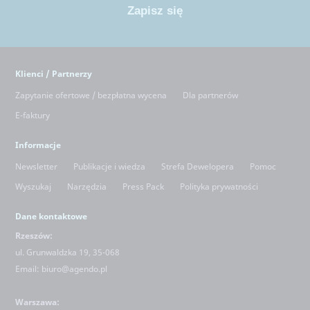
Klienci / Partnerzy
Zapytanie ofertowe / bezpłatna wycena
Dla partnerów
E-faktury
Informacje
Newsletter
Publikacje i wiedza
Strefa Dewelopera
Pomoc
Wyszukaj
Narzędzia
Press Pack
Polityka prywatności
Dane kontaktowe
Rzeszów:
ul. Grunwaldzka 19, 35-068
Email:
biuro@agendo.pl
Warszawa: