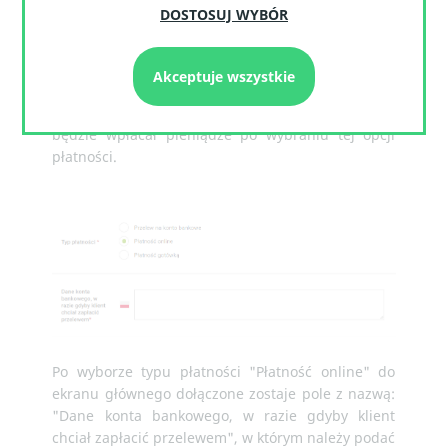
DOSTOSUJ WYBÓR
Po wyborze typu płatności "Przelew na konto
bankowe" do ekranu głównego dołączone zostaje
Akceptuje wszystkie
pole z nazwą: "Dane konta bankowego", w którym
należy podać dane konta, na które użytkownik
będzie wpłacał pieniądze po wybraniu tej opcji
płatności.
Po wyborze typu płatności "Płatność online" do
ekranu głównego dołączone zostaje pole z nazwą:
"Dane konta bankowego, w razie gdyby klient
chciał zapłacić przelewem", w którym należy podać