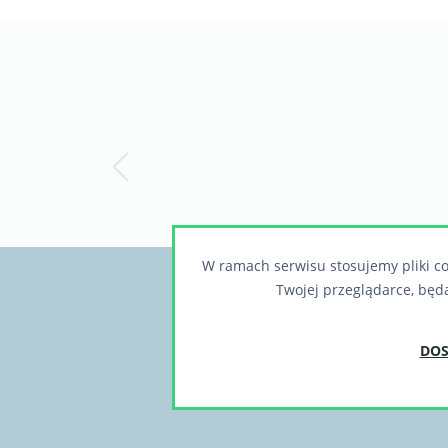
W ramach serwisu stosujemy pliki co
Twojej przeglądarce, będ
Chcesz otrzymywać
DOS