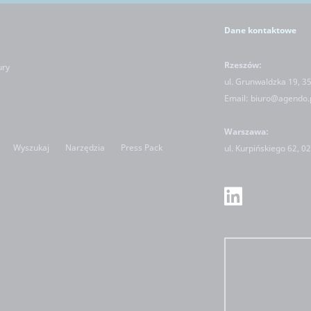
Dane kontaktowe
Rzeszów:
ury
ul. Grunwaldzka 19, 3
Email:
biuro@agendo.
Warszawa:
Wyszukaj
Narzędzia
Press Pack
ul.
Kurpińskiego 62, 0