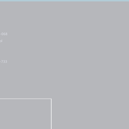
5-068
pl
2-733