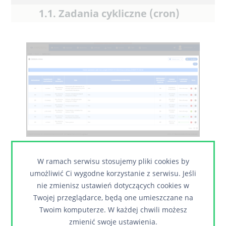
1.1. Zadania cykliczne (cron)
Moduł zadania CRON'a wyświetla listę akcji, które
W ramach serwisu stosujemy pliki cookies by
wykonywane są co określony czas. Pozwala, to
umożliwić Ci wygodne korzystanie z serwisu. Jeśli
zautomatyzować pewne funkcjonalności systemu
nie zmienisz ustawień dotyczących cookies w
wyręczając użytkownika w działaniu. Zadania
Twojej przeglądarce, będą one umieszczane na
dodane są podczas etapu wdrażania serwisu oraz
Twoim komputerze. W każdej chwili możesz
generowane w momencie wykonania przez
użytkownika pewnych akcji. Mogą być one
zmienić swoje ustawienia.