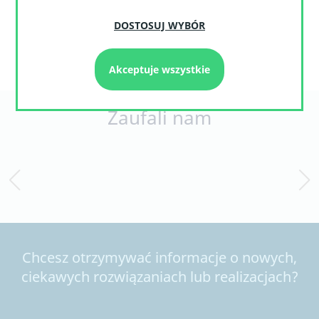
powtarzane co jakiś okres czasu, usuwane po
wykonaniu lub blokowane, kiedy w wyniku ich
DOSTOSUJ WYBÓR
działania pojawią się błędy.
Akceptuje wszystkie
Zaufali nam
Chcesz otrzymywać informacje o nowych,
ciekawych rozwiązaniach lub realizacjach?