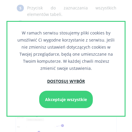
Przycisk do zaznaczania wszystkich
5
elementów tabeli.
Przycisk do konfiguracji kolumn tabeli.
6
W ramach serwisu stosujemy pliki cookies by
Przycisk do utworzenia skrótu do okna stawki
7
VAT na ekranie głównym panelu.
umożliwić Ci wygodne korzystanie z serwisu. Jeśli
nie zmienisz ustawień dotyczących cookies w
Pole tekstowe do wyszukiwania danych w
8
Twojej przeglądarce, będą one umieszczane na
tabeli.
Twoim komputerze. W każdej chwili możesz
zmienić swoje ustawienia.
1.1.2. Ekran tworzenia nowej
stawki VAT
DOSTOSUJ WYBÓR
Akceptuje wszystkie