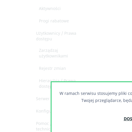
Aktywności
Progi rabatowe
Użytkownicy / Prawa
dostępu
Zarządzaj
użytkownikami
Rejestr zmian
Hierarchia / Prawa
dostępu
W ramach serwisu stosujemy pliki co
Serwer
Twojej przeglądarce, będ
Konfiguracja
DOS
Pomoc / Wsparcie
techniczne