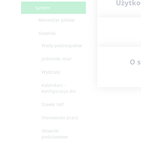
Użytko
System
Menedżer plików
Słowniki
Wady podzespołów
Jednostki miar
O s
Wydziały
Kalendarz -
konfiguracja dni
Stawki VAT
Stanowiska pracy
Słowniki
podstawowe