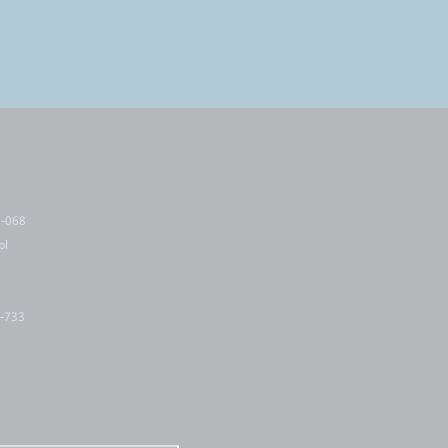
5-068
pl
2-733