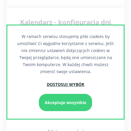
Kalendarz - konfiguracja dni
W ramach serwisu stosujemy pliki cookies by
umożliwić Ci wygodne korzystanie z serwisu. Jeśli
Stawki VAT
nie zmienisz ustawień dotyczących cookies w
Twojej przeglądarce, będą one umieszczane na
Twoim komputerze. W każdej chwili możesz
zmienić swoje ustawienia.
Stanowiska pracy
DOSTOSUJ WYBÓR
Akceptuje wszystkie
Słowniki podstawowe