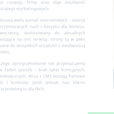
as rozwoju firmy oraz daje możliwość
 strategii marketingowych.
stawą wielu portali internetowych - dobrze
przynoszących ruch i korzyści dla biznesu.
woczesny, dostosowany do aktualnych
wstające na nim serwisy, strony są w pełni
wane do wszystkich urządzeń z możliwością
rnetu.
aszego oprogramowanie nie przywiązujemy
 żaden sposób – brak opłat licencyjnych,
, miesięcznych. Wraz z CMS dostają Państwo
ść i kontrolę! Jeżeli jednak nasi klienci
a jesteśmy tu dla Nich.