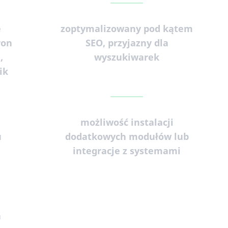
e
zoptymalizowany pod kątem
ron
SEO, przyjazny dla
,
wyszukiwarek
ik
możliwość instalacji
u
dodatkowych modułów lub
integracje z systemami
a