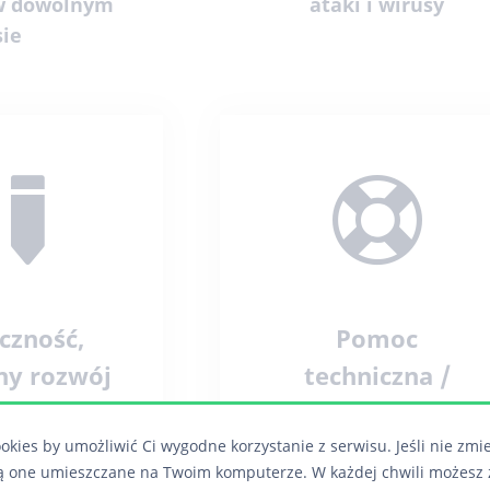
 w dowolnym
ataki i wirusy
sie
czność,
Pomoc
y rozwój
techniczna /
Gwarancja
biznes będzie
okies by umożliwić Ci wygodne korzystanie z serwisu. Jeśli nie zmi
ł zmian,
Ponieważ chcemy by
ą one umieszczane na Twoim komputerze. W każdej chwili możesz 