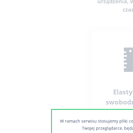
urządzenia,
cza
Elasty
swobodn
Kiedy Twój 
W ramach serwisu stosujemy pliki co
wymaga
Twojej przeglądarce, będ