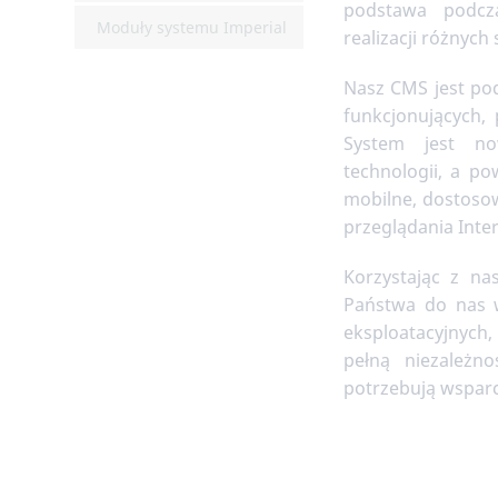
podstawa podcz
Moduły systemu Imperial
realizacji różnych
Nasz CMS jest pod
funkcjonujących, 
System jest no
technologii, a po
mobilne, dostoso
przeglądania Inte
Korzystając z n
Państwa do nas w
eksploatacyjnych
pełną niezależno
potrzebują wsparci