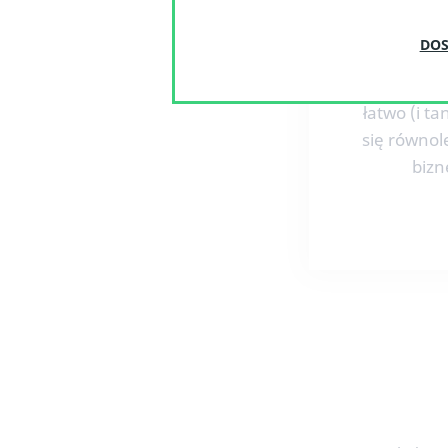
możemy d
dodatkowe
DOS
integracje
Twoje nar
łatwo (i ta
się równol
biz