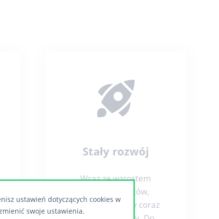
Stały rozwój
Wraz ze wzrostem
potrzeb klientów,
enisz ustawień dotyczących cookies w
przygotowujemy coraz
zmienić swoje ustawienia.
to nowe moduły. Do