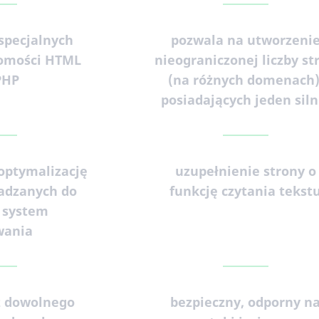
specjalnych
pozwala na utworzeni
jomości HTML
nieograniczonej liczby st
PHP
(na różnych domenach)
posiadających jeden siln
optymalizację
uzupełnienie strony o
adzanych do
funkcję czytania tekst
 system
wania
z dowolnego
bezpieczny, odporny n