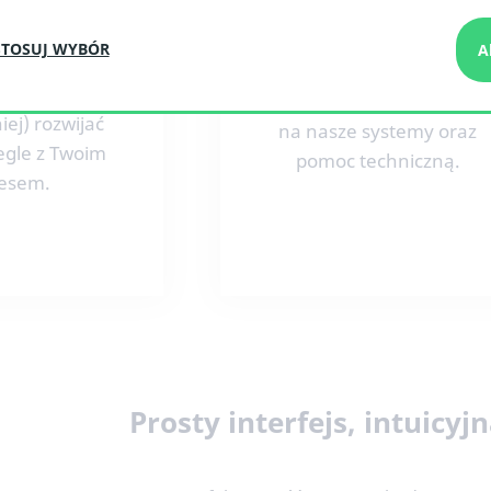
oinstalować
odbiorcy systemu CMS
 moduły lub
czuli się bezpiecznie w
TOSUJ WYBÓR
A
, dzięki temu
każdym momencie,
zędzia mogą
zapewniamy gwarancję
niej) rozwijać
na nasze systemy oraz
egle z Twoim
pomoc techniczną.
nesem.
Prosty interfejs, intuicyj