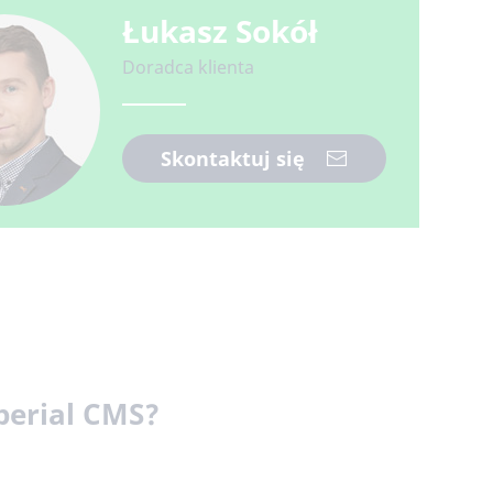
Łukasz Sokół
Doradca klienta
Skontaktuj się
perial CMS?