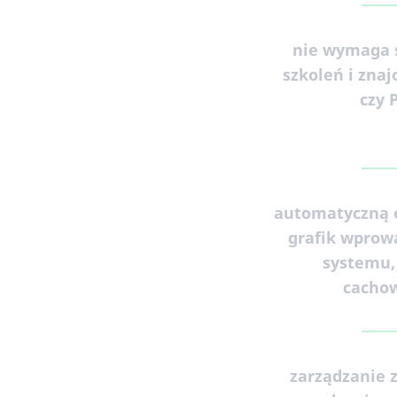
nie wymaga 
szkoleń i zna
czy 
automatyczną 
grafik wprow
systemu,
cacho
zarządzanie 