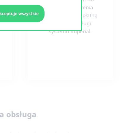
każdego wdrożenia
kceptuje wszystkie
dostarczamy bezpłatną
instrukcję obsługi
systemu Imperial.
na obsługa