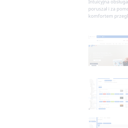
Intuicyjna obsług
poruszał i za pom
komfortem przegl