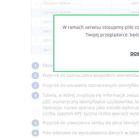
W ramach serwisu stosujemy pliki co
Twojej przeglądarce, będ
DOS
Okno z filtrami możliwymi do zastosowania w t
1
Przycisk do zaznaczania wszystkich elementów 
2
Przycisk do usuwania zaznaczonych identyfika
3
Tabela, w której znajdują się informacje zwią
4
UID: numeryczny identyfikator użytkownika, k
Operacja: nazwa operacji jaka została wykon
Liczba zapytań API: łączna liczba operacji w
Przycisk do utworzenia skrótu do okna identy
5
Pole tekstowe do wyszukiwania danych w tabel
6