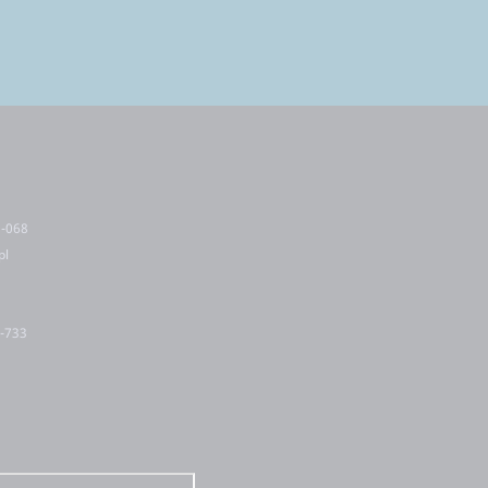
5-068
pl
2-733