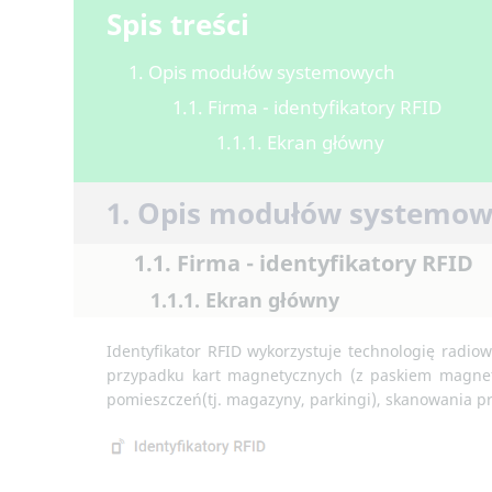
Spis treści
1. Opis modułów systemowych
1.1. Firma - identyfikatory RFID
1.1.1. Ekran główny
1. Opis modułów systemo
1.1. Firma - identyfikatory RFID
1.1.1. Ekran główny
Identyfikator RFID wykorzystuje technologię radio
przypadku kart magnetycznych (z paskiem magnetyc
pomieszczeń(tj. magazyny, parkingi), skanowania