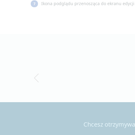
Ikona podglądu przenosząca do ekranu edycji 
7
Chcesz otrzymywać