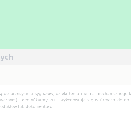
wych
wą do przesyłania sygnałów, dzięki temu nie ma mechanicznego ko
znym). Identyfikatory RFID wykorzystuje się w firmach do np. r
 produktów lub dokumentów.