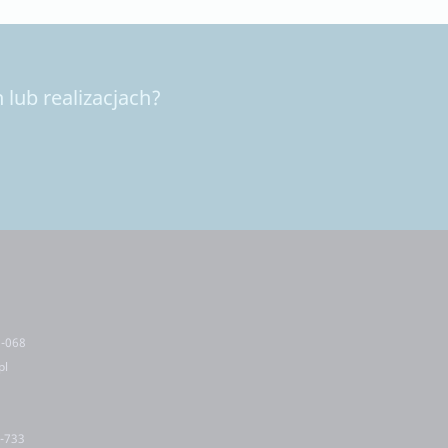
lub realizacjach?
5-068
pl
2-733