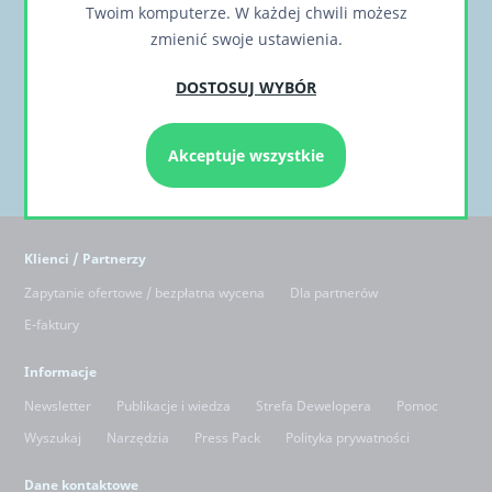
Chcesz otrzymywać informacje o nowych,
Twoim komputerze. W każdej chwili możesz
ciekawych rozwiązaniach lub realizacjach?
zmienić swoje ustawienia.
DOSTOSUJ WYBÓR
Akceptuje wszystkie
Klienci / Partnerzy
Zapytanie ofertowe / bezpłatna wycena
Dla partnerów
E-faktury
Informacje
Newsletter
Publikacje i wiedza
Strefa Dewelopera
Pomoc
Wyszukaj
Narzędzia
Press Pack
Polityka prywatności
Dane kontaktowe