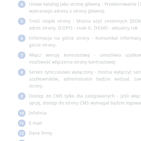
Ustaw katalog jako stronę główną - Przekierowanie (
4
wybranego adresu z strony głównej
Treść stopki strony - Można użyć zmiennych {DO
5
adres strony, {COPY} - znak ©, {YEAR} - aktualny rok
Informacja na górze strony - Komunikat informac
6
górze strony.
Włącz wersję kontrastową - umożliwia użytko
7
możliwość włączenia strony kontrastowej
Serwis tymczasowo wyłączony - można wyłączyć ser
8
użytkowników, administrator będzie widział, za
strony.
Dostęp do CMS tylko dla zalogowanych - Jeśli włąc
9
opcję, dostęp do strony CMS wymagał będzie logowa
Infolinia
10
E-mail
11
Dane firmy
12