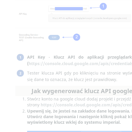
API Key
-
Klucz API do aplikacji przeglądar
1
(
https://console.cloud.google.com/apis/credential
Tester klucza API gdy po kliknięciu na stronie wyśw
2
się dane to oznacza, że klucz jest prawidłowy.
Jak wygenerować klucz API googl
Stwórz konto na google cloud dodaj projekt i przejdź
strony
https://console.cloud.google.com/apis/cred
Upewnij się, że jesteś na zakładce
dane logowania
.
Utwórz dane logowania
i następnie kliknij
pokaż kl
wyświetlony klucz wklej do systemu imperial.