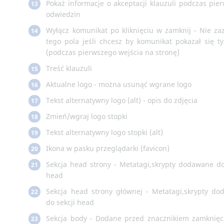
Pokaż informacje o akceptacji klauzuli podczas pie
13
odwiedzin
Wyłącz komunikat po kliknięciu w zamknij - Nie za
14
tego pola jeśli chcesz by komunikat pokazał się ty
(podczas pierwszego wejścia na stronę)
Treść klauzuli
15
Aktualne logo - można usunąć wgrane logo
16
Tekst alternatywny logo (alt) - opis do zdjęcia
17
Zmień/wgraj logo stopki
18
Tekst alternatywny logo stopki (alt)
19
Ikona w pasku przeglądarki (favicon)
20
Sekcja head strony - Metatagi,skrypty dodawane do
21
head
Sekcja head strony głównej - Metatagi,skrypty d
22
do sekcji head
Sekcja body - Dodane przed znacznikiem zamknięc
23