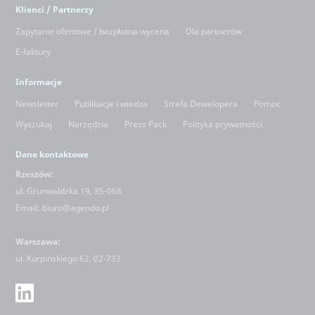
Klienci / Partnerzy
Zapytanie ofertowe / bezpłatna wycena
Dla partnerów
E-faktury
Informacje
Newsletter
Publikacje i wiedza
Strefa Dewelopera
Pomoc
Wyszukaj
Narzędzia
Press Pack
Polityka prywatności
Dane kontaktowe
Rzeszów:
ul. Grunwaldzka 19, 35-068
Email:
biuro@agendo.pl
Warszawa:
ul.
Kurpińskiego 62, 02-733