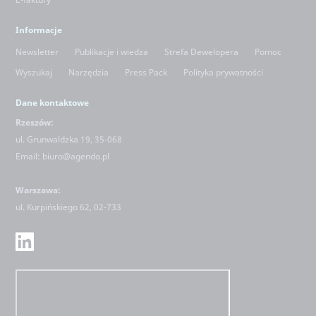
Informacje
Newsletter
Publikacje i wiedza
Strefa Dewelopera
Pomoc
Wyszukaj
Narzędzia
Press Pack
Polityka prywatności
Dane kontaktowe
Rzeszów:
ul. Grunwaldzka 19, 35-068
Email:
biuro@agendo.pl
Warszawa:
ul.
Kurpińskiego 62, 02-733