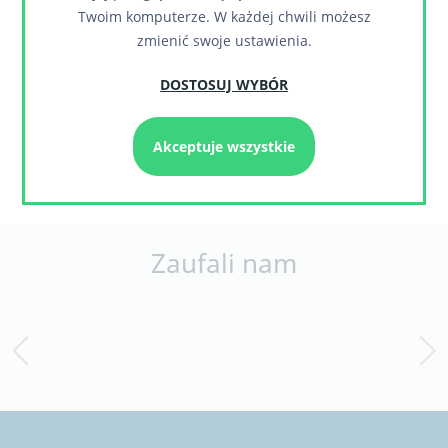
Twoim komputerze. W każdej chwili możesz
Pole na adres URL do profilu na Pintereście.
4
zmienić swoje ustawienia.
Pole na adres URL do profilu na Instagramie.
5
DOSTOSUJ WYBÓR
Pole na adres URL do profilu na LinkedIn.
6
Przycisk zapisu i ponownej edycji
7
konfiguracji.
Akceptuje wszystkie
Zaufali nam