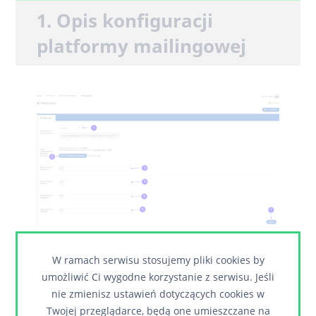
1. Opis konfiguracji
platformy mailingowej
Pole wyboru grupy nowych subskrybentów.
1
W ramach serwisu stosujemy pliki cookies by
Przycisk dodania obrazka, który będzie
2
umożliwić Ci wygodne korzystanie z serwisu. Jeśli
wysyłany w wiadomościach e-mail.
nie zmienisz ustawień dotyczących cookies w
Twojej przeglądarce, będą one umieszczane na
Pole na adres URL do strony na Facebooku.
3