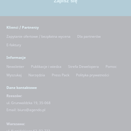
Klienci / Partnerzy
Zapytanie ofertowe / bezpłatna wycena
Dla partnerów
E-faktury
Informacje
Newsletter
Publikacje i wiedza
Strefa Dewelopera
Pomoc
Wyszukaj
Narzędzia
Press Pack
Polityka prywatności
Dane kontaktowe
Rzeszów:
ul. Grunwaldzka 19, 35-068
Email:
biuro@agendo.pl
Warszawa:
ul.
Kurpińskiego 62, 02-733