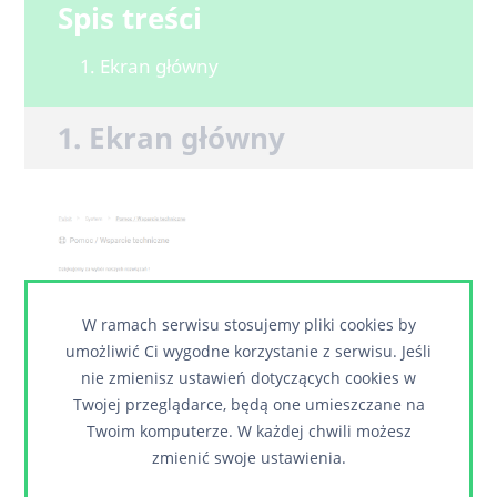
Spis treści
1. Ekran główny
1. Ekran główny
W ramach serwisu stosujemy pliki cookies by
umożliwić Ci wygodne korzystanie z serwisu. Jeśli
nie zmienisz ustawień dotyczących cookies w
Przycisk przenoszący do dodawania nowego
Twojej przeglądarce, będą one umieszczane na
1
zadania po stronie klienta.
Twoim komputerze. W każdej chwili możesz
zmienić swoje ustawienia.
Przycisk przenoszący do
instrukcji systemu
2
Imperial.